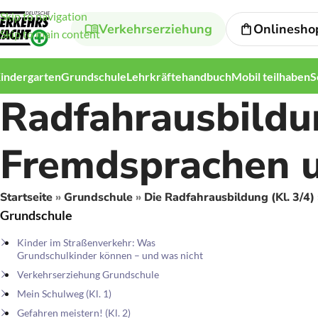
Skip to navigation
Verkehrserziehung
Onlinesho
Skip to main content
indergarten
Grundschule
Lehrkräftehandbuch
Mobil teilhaben
S
Radfahrausbildun
Fremdsprachen u
Startseite
»
Grundschule
»
Die Radfahrausbildung (Kl. 3/4)
Grundschule
Kinder im Straßenverkehr: Was
Grundschulkinder können – und was nicht
Verkehrserziehung Grundschule
Mein Schulweg (Kl. 1)
Gefahren meistern! (Kl. 2)