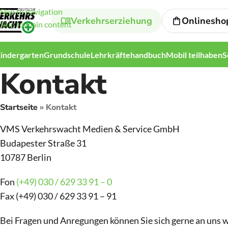
Skip to navigation
Verkehrserziehung
Onlinesho
Skip to main content
indergarten
Grundschule
Lehrkräftehandbuch
Mobil teilhaben
S
Kontakt
Startseite
»
Kontakt
VMS Verkehrswacht Medien & Service GmbH
Budapester Straße 31
10787 Berlin
Fon
(+49) 030 / 629 33 91 – 0
Fax (+49) 030 / 629 33 91 – 91
Bei Fragen und Anregungen können Sie sich gerne an uns