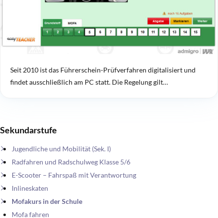
Seit 2010 ist das Führerschein-Prüfverfahren digitalisiert und
findet ausschließlich am PC statt. Die Regelung gilt…
Sekundarstufe
Jugendliche und Mobilität (Sek. I)
Radfahren und Radschulweg Klasse 5/6
E-Scooter – Fahrspaß mit Verantwortung
Inlineskaten
Mofakurs in der Schule
Mofa fahren