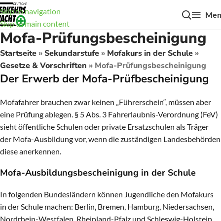
Skip to navigation
Men
Skip to main content
Mofa-Prüfungsbescheinigung
Startseite
»
Sekundarstufe
»
Mofakurs in der Schule
»
Gesetze & Vorschriften
»
Mofa-Prüfungsbescheinigung
Der Erwerb der Mofa-Prüfbescheinigung
Mofafahrer brauchen zwar keinen „Führerschein“, müssen aber
eine Prüfung ablegen. § 5 Abs. 3 Fahrerlaubnis-Verordnung (FeV)
sieht öffentliche Schulen oder private Ersatzschulen als Träger
der Mofa-Ausbildung vor, wenn die zuständigen Landesbehörden
diese anerkennen.
Mofa-Ausbildungsbescheinigung in der Schule
In folgenden Bundesländern können Jugendliche den Mofakurs
in der Schule machen: Berlin, Bremen, Hamburg, Niedersachsen,
Nordrhein-Westfalen, Rheinland-Pfalz und Schleswig-Holstein.